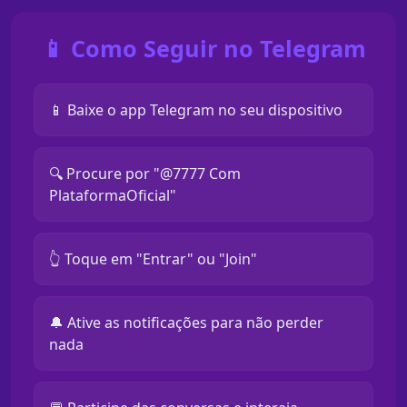
📱 Como Seguir no Telegram
📱 Baixe o app Telegram no seu dispositivo
🔍 Procure por "@7777 Com
PlataformaOficial"
👆 Toque em "Entrar" ou "Join"
🔔 Ative as notificações para não perder
nada