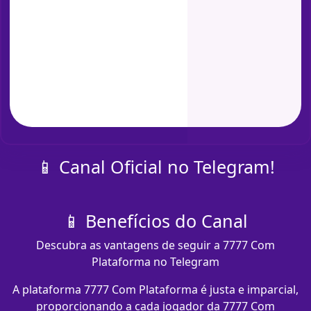
📱 Canal Oficial no Telegram!
📱 Benefícios do Canal
Descubra as vantagens de seguir a 7777 Com
Plataforma no Telegram
A plataforma 7777 Com Plataforma é justa e imparcial,
proporcionando a cada jogador da 7777 Com