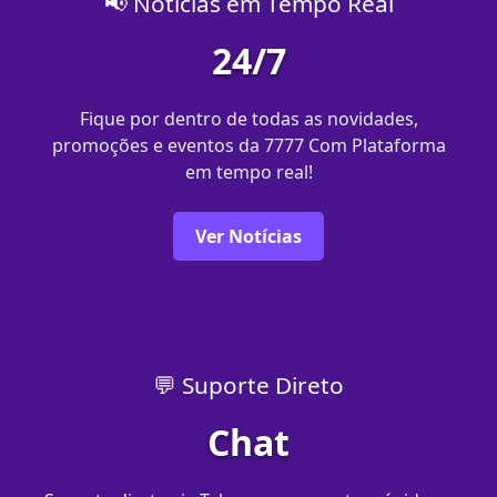
📢 Notícias em Tempo Real
24/7
Fique por dentro de todas as novidades,
promoções e eventos da 7777 Com Plataforma
em tempo real!
Ver Notícias
💬 Suporte Direto
Chat