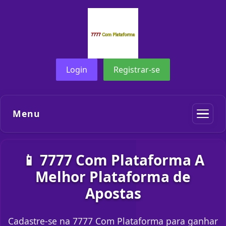
Login
Registrar-se
Menu
📱 7777 Com Plataforma A
Melhor Plataforma de
Apostas
Cadastre-se na 7777 Com Plataforma para ganhar