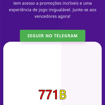
tem acesso a promoções incríveis e uma
experiência de jogo inigualável. Junte-se aos
vencedores agora!
SEGUIR NO TELEGRAM