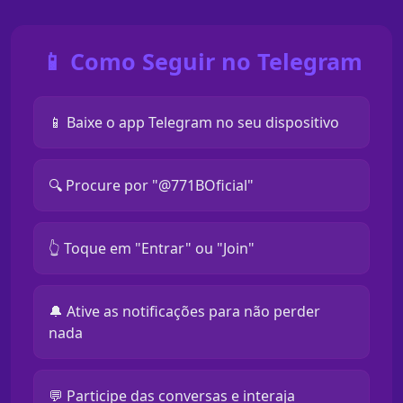
📱 Como Seguir no Telegram
📱 Baixe o app Telegram no seu dispositivo
🔍 Procure por "@771BOficial"
👆 Toque em "Entrar" ou "Join"
🔔 Ative as notificações para não perder
nada
💬 Participe das conversas e interaja