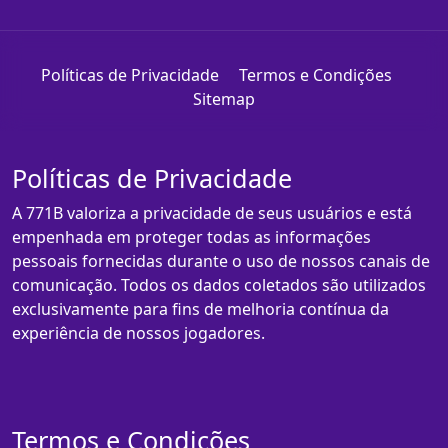
Políticas de Privacidade
Termos e Condições
Sitemap
Políticas de Privacidade
A 771B valoriza a privacidade de seus usuários e está
empenhada em proteger todas as informações
pessoais fornecidas durante o uso de nossos canais de
comunicação. Todos os dados coletados são utilizados
exclusivamente para fins de melhoria contínua da
experiência de nossos jogadores.
Termos e Condições