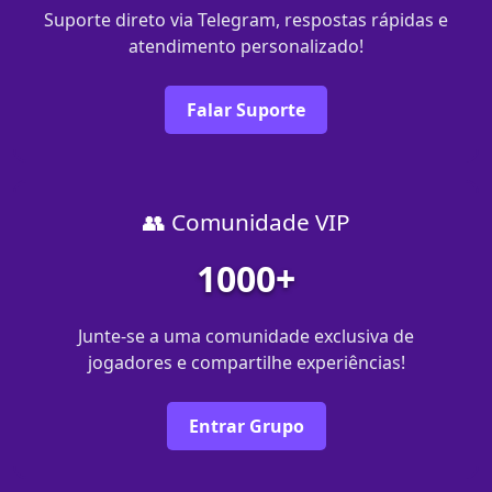
Suporte direto via Telegram, respostas rápidas e
atendimento personalizado!
Falar Suporte
👥 Comunidade VIP
1000+
Junte-se a uma comunidade exclusiva de
jogadores e compartilhe experiências!
Entrar Grupo