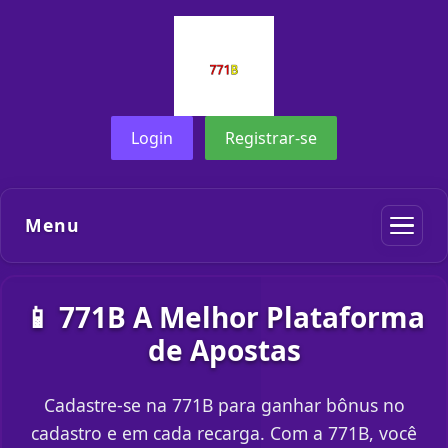
Login
Registrar-se
Menu
📱 771B A Melhor Plataforma
de Apostas
Cadastre-se na 771B para ganhar bônus no
cadastro e em cada recarga. Com a 771B, você