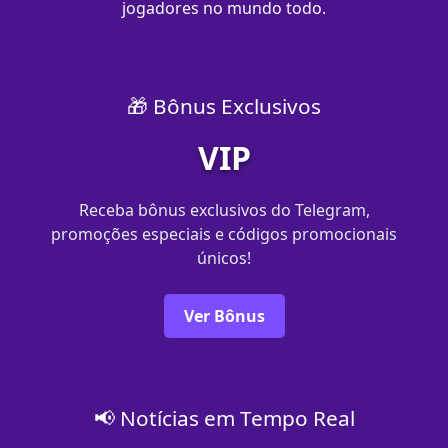
jogadores no mundo todo.
🎁 Bônus Exclusivos
VIP
Receba bônus exclusivos do Telegram,
promoções especiais e códigos promocionais
únicos!
Ver Bônus
📢 Notícias em Tempo Real