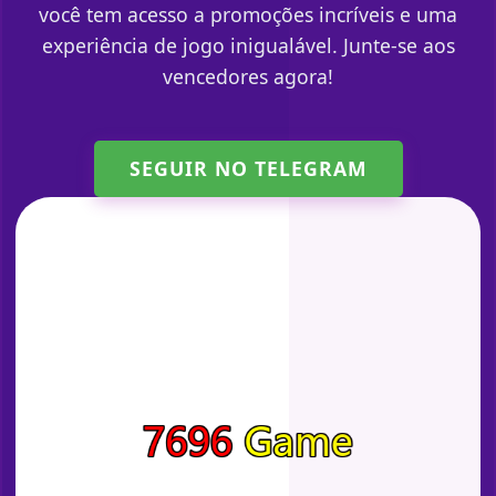
você tem acesso a promoções incríveis e uma
experiência de jogo inigualável. Junte-se aos
vencedores agora!
SEGUIR NO TELEGRAM