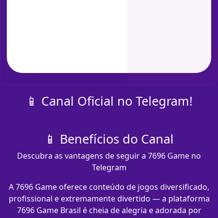
📱 Canal Oficial no Telegram!
📱 Benefícios do Canal
Descubra as vantagens de seguir a 7696 Game no
Telegram
A 7696 Game oferece conteúdo de jogos diversificado,
profissional e extremamente divertido — a plataforma
7696 Game Brasil é cheia de alegria e adorada por