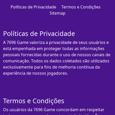
Políticas de Privacidade
Termos e Condições
Sitemap
Políticas de Privacidade
A 7696 Game valoriza a privacidade de seus usuários e
está empenhada em proteger todas as informações
pessoais fornecidas durante o uso de nossos canais de
comunicação. Todos os dados coletados são utilizados
exclusivamente para fins de melhoria contínua da
experiência de nossos jogadores.
Termos e Condições
Os usuários da 7696 Game concordam em respeitar