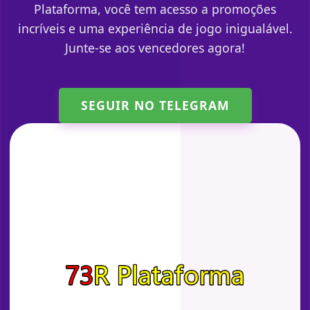
Plataforma, você tem acesso a promoções
incríveis e uma experiência de jogo inigualável.
Junte-se aos vencedores agora!
SEGUIR NO TELEGRAM