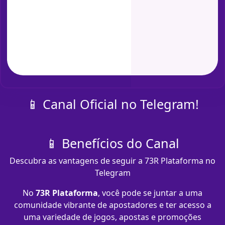
📱 Canal Oficial no Telegram!
📱 Benefícios do Canal
Descubra as vantagens de seguir a 73R Plataforma no
Telegram
No
73R Plataforma
, você pode se juntar a uma
comunidade vibrante de apostadores e ter acesso a
uma variedade de jogos, apostas e promoções