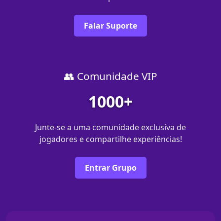
Falar Suporte
👥 Comunidade VIP
1000+
Junte-se a uma comunidade exclusiva de
jogadores e compartilhe experiências!
Entrar Grupo