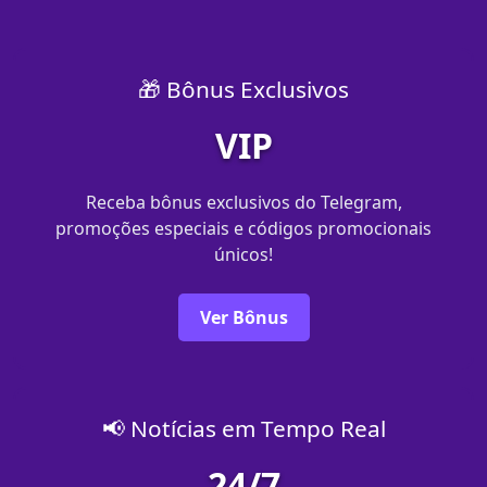
🎁 Bônus Exclusivos
VIP
Receba bônus exclusivos do Telegram,
promoções especiais e códigos promocionais
únicos!
Ver Bônus
📢 Notícias em Tempo Real
24/7