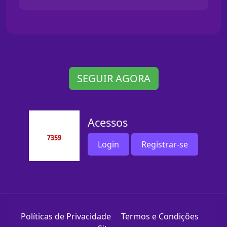
SEGUIR AGORA
Acessos
Login
Registrar-se
Políticas de Privacidade
Termos e Condições