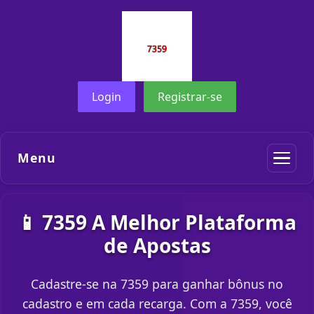
Login
Registrar-se
Menu
📱 7359 A Melhor Plataforma
de Apostas
Cadastre-se na 7359 para ganhar bônus no
cadastro e em cada recarga. Com a 7359, você