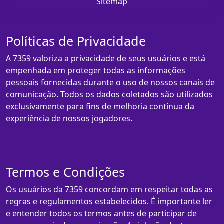
Sitemap
Políticas de Privacidade
A 7359 valoriza a privacidade de seus usuários e está
empenhada em proteger todas as informações
pessoais fornecidas durante o uso de nossos canais de
comunicação. Todos os dados coletados são utilizados
exclusivamente para fins de melhoria contínua da
experiência de nossos jogadores.
Termos e Condições
Os usuários da 7359 concordam em respeitar todas as
regras e regulamentos estabelecidos. É importante ler
e entender todos os termos antes de participar de