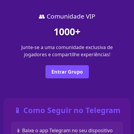
👥 Comunidade VIP
1000+
Junte-se a uma comunidade exclusiva de
jogadores e compartilhe experiências!
Entrar Grupo
📱 Como Seguir no Telegram
📱 Baixe o app Telegram no seu dispositivo