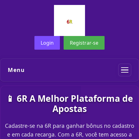
Login
Registrar-se
Menu
📱 6R A Melhor Plataforma de
Apostas
Cadastre-se na 6R para ganhar bônus no cadastro
e em cada recarga. Com a 6R, você tem acesso a