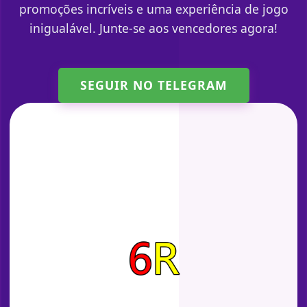
promoções incríveis e uma experiência de jogo
inigualável. Junte-se aos vencedores agora!
SEGUIR NO TELEGRAM