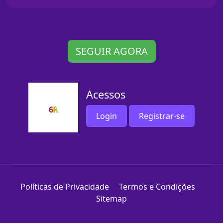
SEGUIR AGORA
Acessos
Login
Registrar-se
Políticas de Privacidade
Termos e Condições
Sitemap