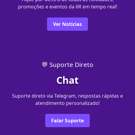
promoções e eventos da 6R em tempo real!
Ver Notícias
💬 Suporte Direto
Chat
Suporte direto via Telegram, respostas rápidas e
atendimento personalizado!
Falar Suporte