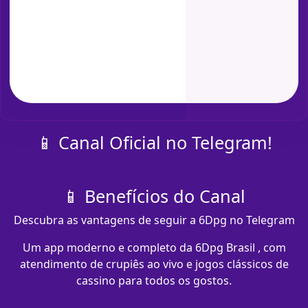
📱 Canal Oficial no Telegram!
📱 Benefícios do Canal
Descubra as vantagens de seguir a 6Dpg no Telegram
Um app moderno e completo da 6Dpg Brasil , com
atendimento de crupiês ao vivo e jogos clássicos de
cassino para todos os gostos.