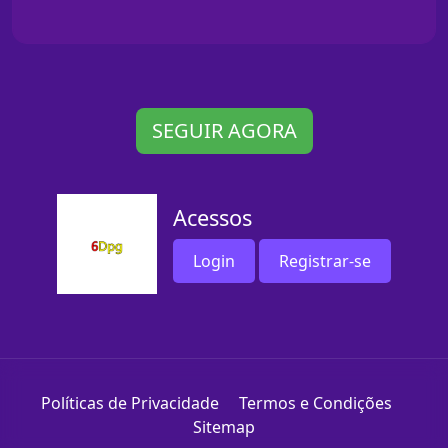
SEGUIR AGORA
Acessos
Login
Registrar-se
Políticas de Privacidade
Termos e Condições
Sitemap