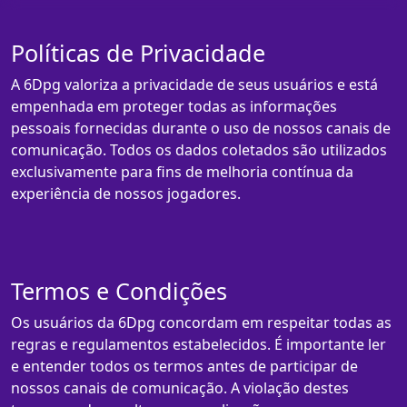
Políticas de Privacidade
A 6Dpg valoriza a privacidade de seus usuários e está
empenhada em proteger todas as informações
pessoais fornecidas durante o uso de nossos canais de
comunicação. Todos os dados coletados são utilizados
exclusivamente para fins de melhoria contínua da
experiência de nossos jogadores.
Termos e Condições
Os usuários da 6Dpg concordam em respeitar todas as
regras e regulamentos estabelecidos. É importante ler
e entender todos os termos antes de participar de
nossos canais de comunicação. A violação destes