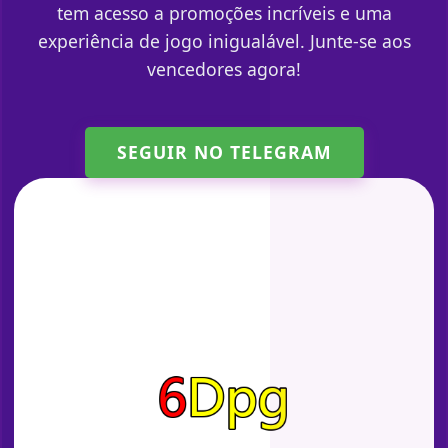
tem acesso a promoções incríveis e uma
experiência de jogo inigualável. Junte-se aos
vencedores agora!
SEGUIR NO TELEGRAM