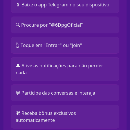
📱 Baixe o app Telegram no seu dispositivo
🔍 Procure por "@6DpgOficial"
👆 Toque em "Entrar" ou "Join"
🔔 Ative as notificações para não perder
nada
💬 Participe das conversas e interaja
🎁 Receba bônus exclusivos
automaticamente