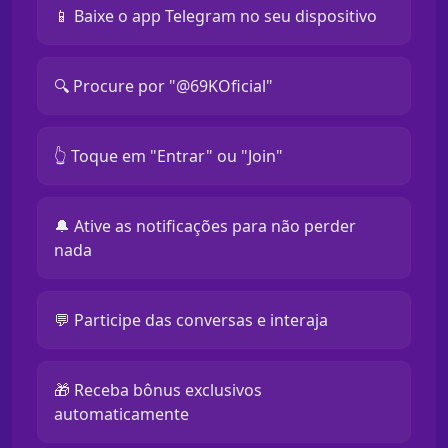
📱 Baixe o app Telegram no seu dispositivo
🔍 Procure por "@69KOficial"
👆 Toque em "Entrar" ou "Join"
🔔 Ative as notificações para não perder
nada
💬 Participe das conversas e interaja
🎁 Receba bônus exclusivos
automaticamente