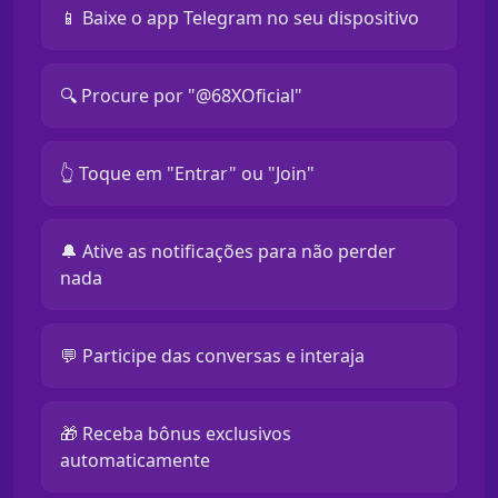
📱 Baixe o app Telegram no seu dispositivo
🔍 Procure por "@68XOficial"
👆 Toque em "Entrar" ou "Join"
🔔 Ative as notificações para não perder
nada
💬 Participe das conversas e interaja
🎁 Receba bônus exclusivos
automaticamente