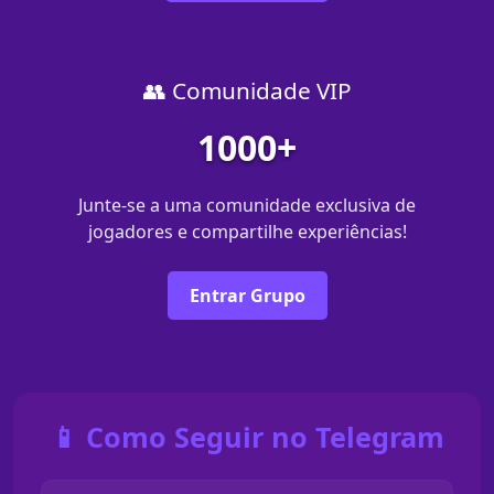
👥 Comunidade VIP
1000+
Junte-se a uma comunidade exclusiva de
jogadores e compartilhe experiências!
Entrar Grupo
📱 Como Seguir no Telegram