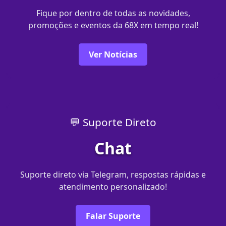
Fique por dentro de todas as novidades,
promoções e eventos da 68X em tempo real!
Ver Notícias
💬 Suporte Direto
Chat
Suporte direto via Telegram, respostas rápidas e
atendimento personalizado!
Falar Suporte