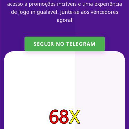
acesso a promoções incríveis e uma experiência
de jogo inigualável. Junte-se aos vencedores
agora!
SEGUIR NO TELEGRAM