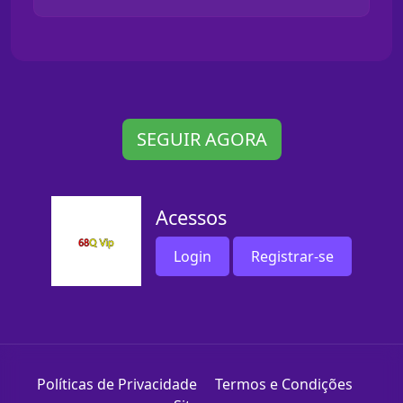
SEGUIR AGORA
Acessos
Login
Registrar-se
Políticas de Privacidade
Termos e Condições