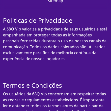
Sitemap
Políticas de Privacidade
A 68Q Vip valoriza a privacidade de seus usuários e está
empenhada em proteger todas as informações
pessoais fornecidas durante o uso de nossos canais de
comunicação. Todos os dados coletados são utilizados
exclusivamente para fins de melhoria contínua da
experiência de nossos jogadores.
Termos e Condições
Os usuários da 68Q Vip concordam em respeitar todas
as regras e regulamentos estabelecidos. É importante
ler e entender todos os termos antes de participar de