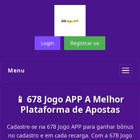
Login
Registrar-se
Menu
📱 678 Jogo APP A Melhor
Plataforma de Apostas
Cadastre-se na 678 Jogo APP para ganhar bônus
no cadastro e em cada recarga. Com a 678 Jogo