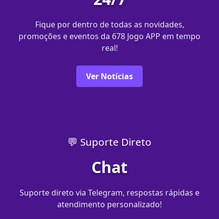
Fique por dentro de todas as novidades,
promoções e eventos da 678 Jogo APP em tempo
real!
Ver Notícias
💬 Suporte Direto
Chat
Suporte direto via Telegram, respostas rápidas e
atendimento personalizado!