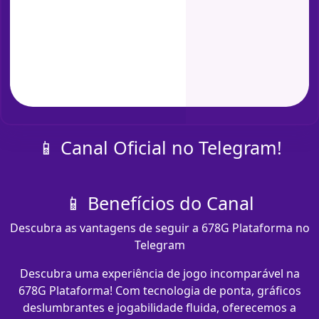
📱 Canal Oficial no Telegram!
📱 Benefícios do Canal
Descubra as vantagens de seguir a 678G Plataforma no
Telegram
Descubra uma experiência de jogo incomparável na
678G Plataforma! Com tecnologia de ponta, gráficos
deslumbrantes e jogabilidade fluida, oferecemos a