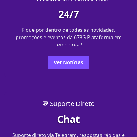
24/7
Fique por dentro de todas as novidades,
promoções e eventos da 678G Plataforma em
tempo real!
Ver Notícias
💬 Suporte Direto
Chat
Suporte direto via Telegram, respostas rápidas e