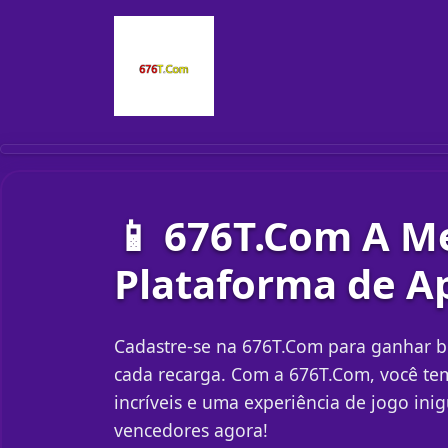
📱 676T.Com A M
Plataforma de A
Cadastre-se na 676T.Com para ganhar b
cada recarga. Com a 676T.Com, você te
incríveis e uma experiência de jogo inig
vencedores agora!