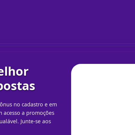
elhor
postas
ônus no cadastro e em
m acesso a promoções
ualável. Junte-se aos