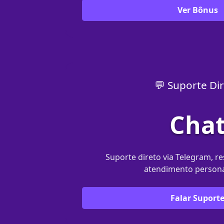
Ver Bônus
💬 Suporte Di
Cha
Suporte direto via Telegram, r
atendimento persona
Falar Suport