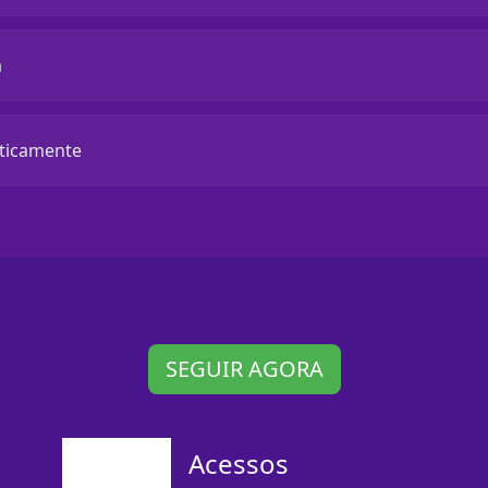
a
aticamente
SEGUIR AGORA
Acessos