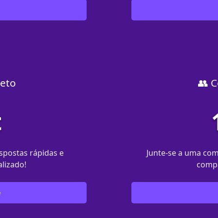
reto
👥 
t
espostas rápidas e
Junte-se a uma com
lizado!
compa
e