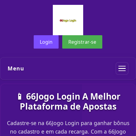
Login
Registrar-se
Menu
📱 66Jogo Login A Melhor
Plataforma de Apostas
Cadastre-se na 66Jogo Login para ganhar bônus
no cadastro e em cada recarga. Com a 66Jogo