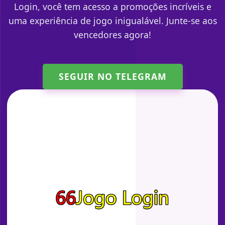
Login, você tem acesso a promoções incríveis e
uma experiência de jogo inigualável. Junte-se aos
vencedores agora!
SEGUIR NO TELEGRAM