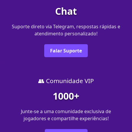
Chat
Suporte direto via Telegram, respostas rápidas e
atendimento personalizado!
Falar Suporte
👥 Comunidade VIP
1000+
Junte-se a uma comunidade exclusiva de
jogadores e compartilhe experiências!