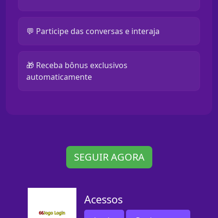
💬 Participe das conversas e interaja
🎁 Receba bônus exclusivos
automaticamente
SEGUIR AGORA
Acessos