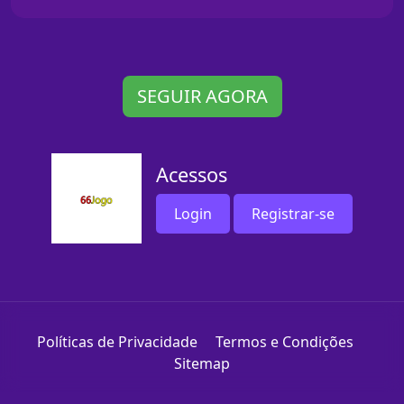
SEGUIR AGORA
Acessos
Login
Registrar-se
Políticas de Privacidade
Termos e Condições
Sitemap