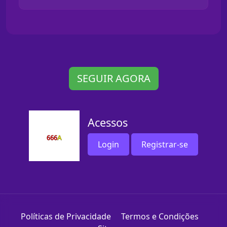
SEGUIR AGORA
Acessos
Login
Registrar-se
Políticas de Privacidade
Termos e Condições