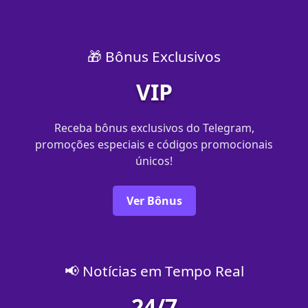
🎁 Bônus Exclusivos
VIP
Receba bônus exclusivos do Telegram,
promoções especiais e códigos promocionais
únicos!
Ver Bônus
📢 Notícias em Tempo Real
24/7