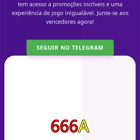
tem acesso a promoções incríveis e uma
experiência de jogo inigualável. Junte-se aos
vencedores agora!
SEGUIR NO TELEGRAM