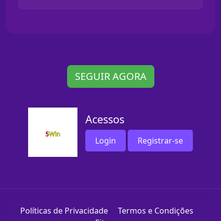
SEGUIR AGORA
Acessos
Login
Registrar-se
Políticas de Privacidade
Termos e Condições