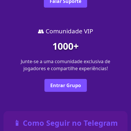
Falar Suporte
👥 Comunidade VIP
1000+
Junte-se a uma comunidade exclusiva de
jogadores e compartilhe experiências!
Entrar Grupo
📱 Como Seguir no Telegram