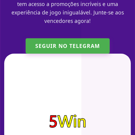
tem acesso a promoções incríveis e uma
experiência de jogo inigualável. Junte-se aos
vencedores agora!
SEGUIR NO TELEGRAM