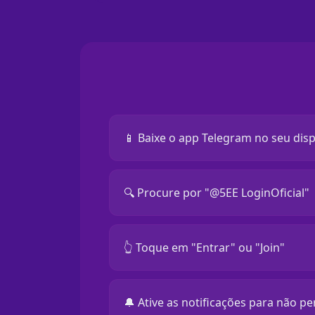
📱 Baixe o app Telegram no seu disp
🔍 Procure por "@5EE LoginOficial"
👆 Toque em "Entrar" ou "Join"
🔔 Ative as notificações para não p