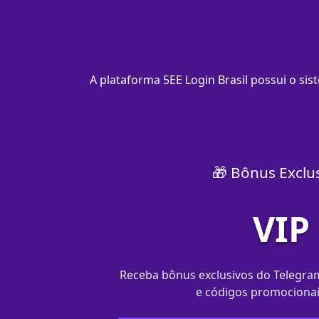
A plataforma 5EE Login Brasil possui o s
🎁 Bônus Exclu
VIP
Receba bônus exclusivos do Telegra
e códigos promocionai