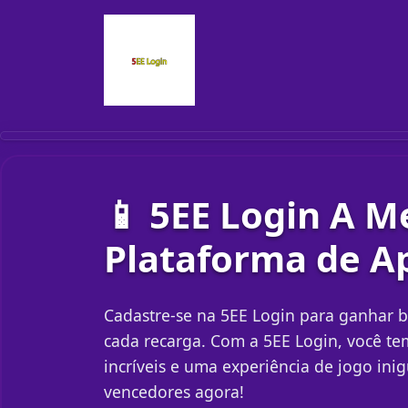
📱 5EE Login A M
Plataforma de A
Cadastre-se na 5EE Login para ganhar 
cada recarga. Com a 5EE Login, você t
incríveis e uma experiência de jogo inig
vencedores agora!