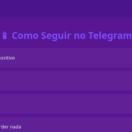
📱 Como Seguir no Telegram
ositivo
erder nada