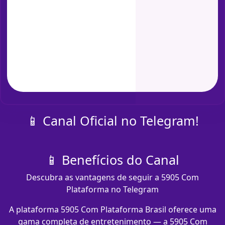
📱 Canal Oficial no Telegram!
📱 Benefícios do Canal
Descubra as vantagens de seguir a 5905 Com
Plataforma no Telegram
A plataforma 5905 Com Plataforma Brasil oferece uma
gama completa de entretenimento — a 5905 Com