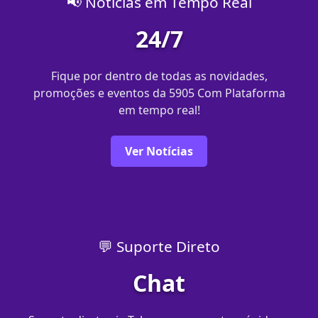
📢 Notícias em Tempo Real
24/7
Fique por dentro de todas as novidades,
promoções e eventos da 5905 Com Plataforma
em tempo real!
Ver Notícias
💬 Suporte Direto
Chat