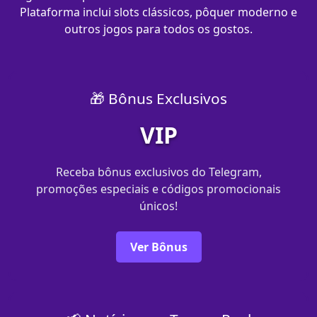
Plataforma inclui slots clássicos, pôquer moderno e
outros jogos para todos os gostos.
🎁 Bônus Exclusivos
VIP
Receba bônus exclusivos do Telegram,
promoções especiais e códigos promocionais
únicos!
Ver Bônus