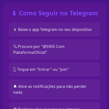
📱 Como Seguir no Telegram
📱 Baixe o app Telegram no seu dispositivo
🔍 Procure por "@5905 Com
PlataformaOficial"
👆 Toque em "Entrar" ou "Join"
🔔 Ative as notificações para não perder
nada