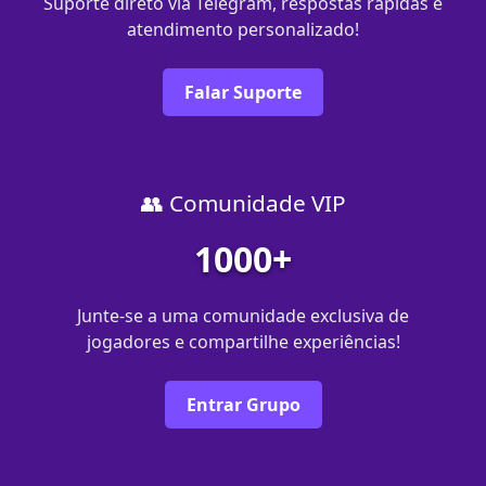
Suporte direto via Telegram, respostas rápidas e
atendimento personalizado!
Falar Suporte
👥 Comunidade VIP
1000+
Junte-se a uma comunidade exclusiva de
jogadores e compartilhe experiências!
Entrar Grupo