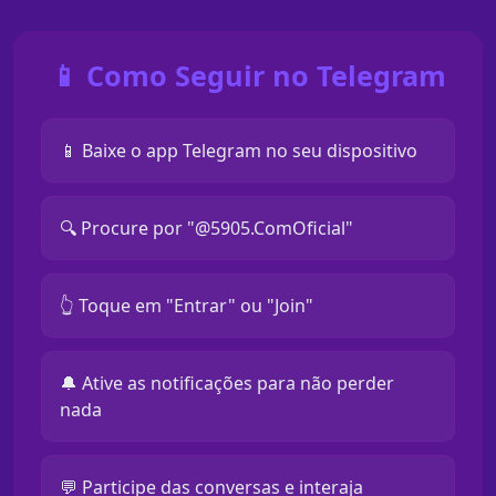
📱 Como Seguir no Telegram
📱 Baixe o app Telegram no seu dispositivo
🔍 Procure por "@5905.ComOficial"
👆 Toque em "Entrar" ou "Join"
🔔 Ative as notificações para não perder
nada
💬 Participe das conversas e interaja