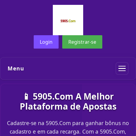
Login
Registrar-se
Menu
📱 5905.Com A Melhor
Plataforma de Apostas
Cadastre-se na 5905.Com para ganhar bônus no
cadastro e em cada recarga. Com a 5905.Com,