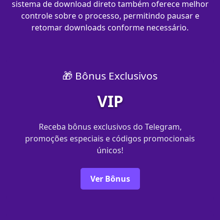
sistema de download direto também oferece melhor
controle sobre o processo, permitindo pausar e
retomar downloads conforme necessário.
🎁 Bônus Exclusivos
VIP
Receba bônus exclusivos do Telegram,
promoções especiais e códigos promocionais
únicos!
Ver Bônus