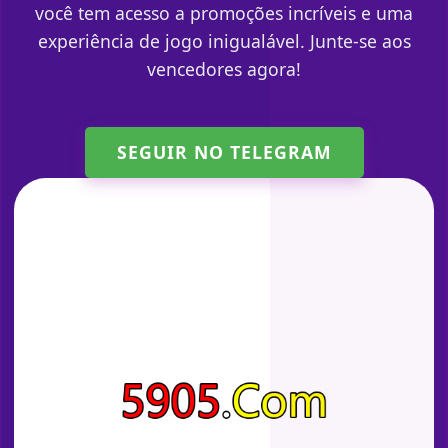
você tem acesso a promoções incríveis e uma
experiência de jogo inigualável. Junte-se aos
vencedores agora!
SEGUIR NO TELEGRAM