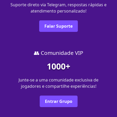
Suporte direto via Telegram, respostas rápidas e
atendimento personalizado!
Falar Suporte
👥 Comunidade VIP
1000+
Junte-se a uma comunidade exclusiva de
jogadores e compartilhe experiências!
Entrar Grupo