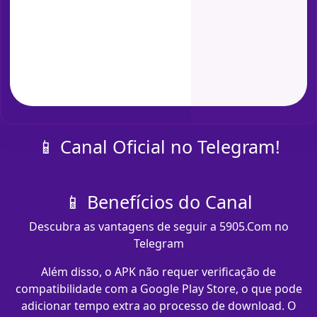
📱 Canal Oficial no Telegram!
📱 Benefícios do Canal
Descubra as vantagens de seguir a 5905.Com no
Telegram
Além disso, o APK não requer verificação de
compatibilidade com a Google Play Store, o que pode
adicionar tempo extra ao processo de download. O