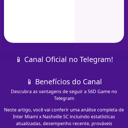
📱 Canal Oficial no Telegram!
📱 Benefícios do Canal
Descubra as vantagens de seguir a 56D Game no
Telegram
Neste artigo, você vai conferir uma análise completa de
Inter Miami x Nashville SC incluindo estatísticas
atualizadas, desempenho recente, prováveis