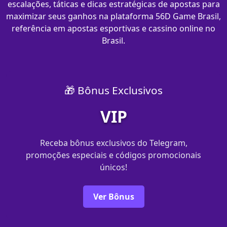
escalações, táticas e dicas estratégicas de apostas para
maximizar seus ganhos na plataforma 56D Game Brasil,
referência em apostas esportivas e cassino online no
Brasil.
🎁 Bônus Exclusivos
VIP
Receba bônus exclusivos do Telegram,
promoções especiais e códigos promocionais
únicos!
Ver Bônus