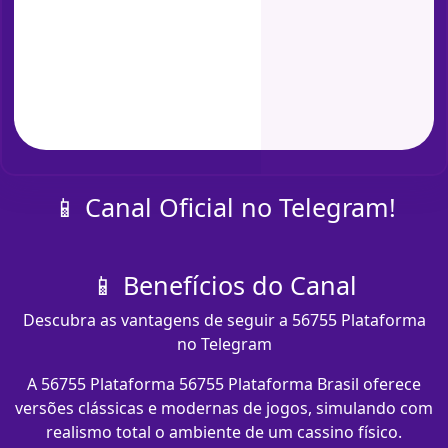
📱 Canal Oficial no Telegram!
📱 Benefícios do Canal
Descubra as vantagens de seguir a 56755 Plataforma
no Telegram
A 56755 Plataforma 56755 Plataforma Brasil oferece
versões clássicas e modernas de jogos, simulando com
realismo total o ambiente de um cassino físico.