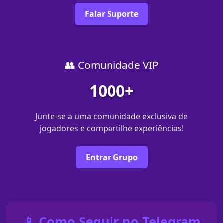
Falar Suporte
👥 Comunidade VIP
1000+
Junte-se a uma comunidade exclusiva de
jogadores e compartilhe experiências!
Entrar Grupo
📱 Como Seguir no Telegram