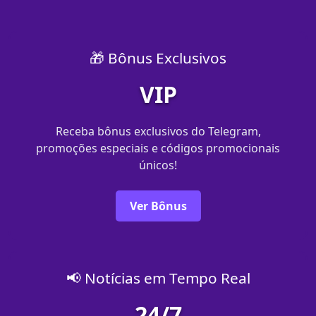
🎁 Bônus Exclusivos
VIP
Receba bônus exclusivos do Telegram,
promoções especiais e códigos promocionais
únicos!
Ver Bônus
📢 Notícias em Tempo Real
24/7