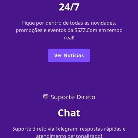
24/7
Fique por dentro de todas as novidades,
promoções e eventos da 55ZZ.Com em tempo
real!
Ver Notícias
💬 Suporte Direto
Chat
Suporte direto via Telegram, respostas rápidas e
atendimento personalizado!