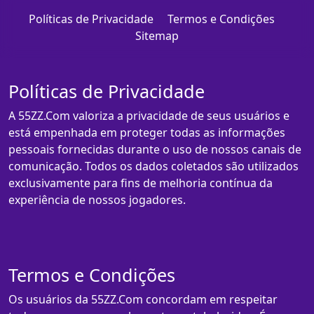
Políticas de Privacidade
Termos e Condições
Sitemap
Políticas de Privacidade
A 55ZZ.Com valoriza a privacidade de seus usuários e
está empenhada em proteger todas as informações
pessoais fornecidas durante o uso de nossos canais de
comunicação. Todos os dados coletados são utilizados
exclusivamente para fins de melhoria contínua da
experiência de nossos jogadores.
Termos e Condições
Os usuários da 55ZZ.Com concordam em respeitar