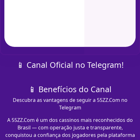
📱 Canal Oficial no Telegram!
📱 Benefícios do Canal
Descubra as vantagens de seguir a 55ZZ.Com no
Telegram
A 55ZZ.Com é um dos cassinos mais reconhecidos do
Brasil — com operação justa e transparente,
conquistou a confiança dos jogadores pela plataforma