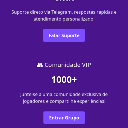
Suporte direto via Telegram, respostas rápidas e
atendimento personalizado!
Falar Suporte
👥 Comunidade VIP
1000+
Junte-se a uma comunidade exclusiva de
jogadores e compartilhe experiências!
Entrar Grupo