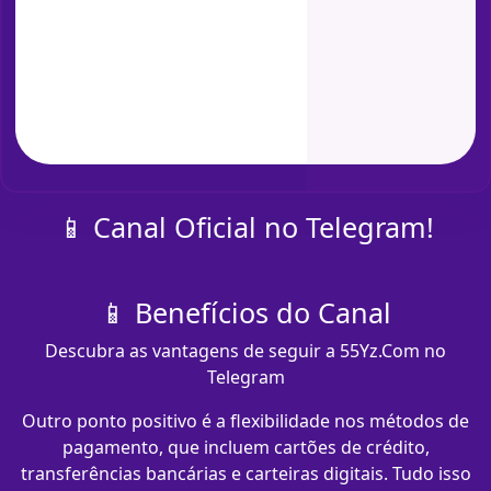
📱 Canal Oficial no Telegram!
📱 Benefícios do Canal
Descubra as vantagens de seguir a 55Yz.Com no
Telegram
Outro ponto positivo é a flexibilidade nos métodos de
pagamento, que incluem cartões de crédito,
transferências bancárias e carteiras digitais. Tudo isso