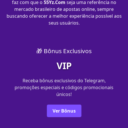
faz com que o
55Yz.Com
seja uma referência no
mercado brasileiro de apostas online, sempre
buscando oferecer a melhor experiência possível aos
seus usuários.
🎁 Bônus Exclusivos
VIP
Receba bônus exclusivos do Telegram,
promoções especiais e códigos promocionais
únicos!
Ver Bônus