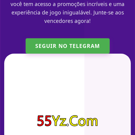
você tem acesso a promoções incríveis e uma
experiência de jogo inigualável. Junte-se aos
vencedores agora!
SEGUIR NO TELEGRAM