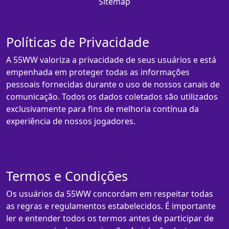
Sitemap
Políticas de Privacidade
A 55WW valoriza a privacidade de seus usuários e está
empenhada em proteger todas as informações
pessoais fornecidas durante o uso de nossos canais de
comunicação. Todos os dados coletados são utilizados
exclusivamente para fins de melhoria contínua da
experiência de nossos jogadores.
Termos e Condições
Os usuários da 55WW concordam em respeitar todas
as regras e regulamentos estabelecidos. É importante
ler e entender todos os termos antes de participar de