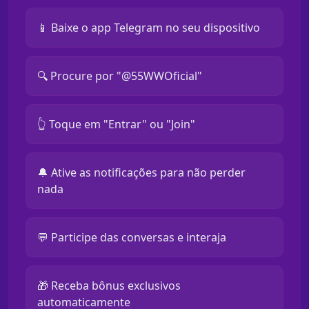
📱 Baixe o app Telegram no seu dispositivo
🔍 Procure por "@55WWOficial"
👆 Toque em "Entrar" ou "Join"
🔔 Ative as notificações para não perder
nada
💬 Participe das conversas e interaja
🎁 Receba bônus exclusivos
automaticamente