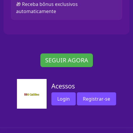
🎁 Receba bônus exclusivos
automaticamente
SEGUIR AGORA
Acessos
Login
Registrar-se