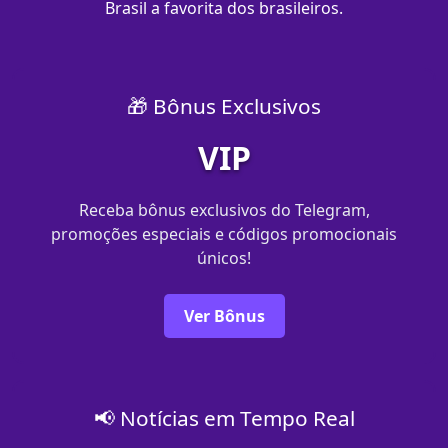
Brasil a favorita dos brasileiros.
🎁 Bônus Exclusivos
VIP
Receba bônus exclusivos do Telegram,
promoções especiais e códigos promocionais
únicos!
Ver Bônus
📢 Notícias em Tempo Real