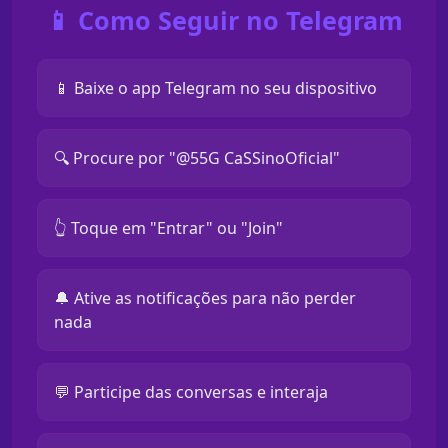
📱 Como Seguir no Telegram
📱 Baixe o app Telegram no seu dispositivo
🔍 Procure por "@55G CaSSinoOficial"
👆 Toque em "Entrar" ou "Join"
🔔 Ative as notificações para não perder
nada
💬 Participe das conversas e interaja