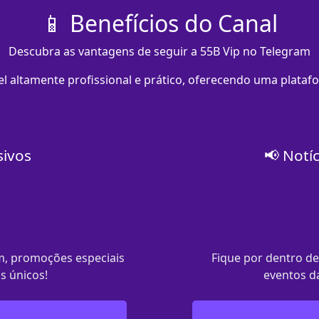
📱 Benefícios do Canal
Descubra as vantagens de seguir a 55B Vip no Telegram
el altamente profissional e prático, oferecendo uma plataf
sivos
📢 Notí
m, promoções especiais
Fique por dentro d
s únicos!
eventos d