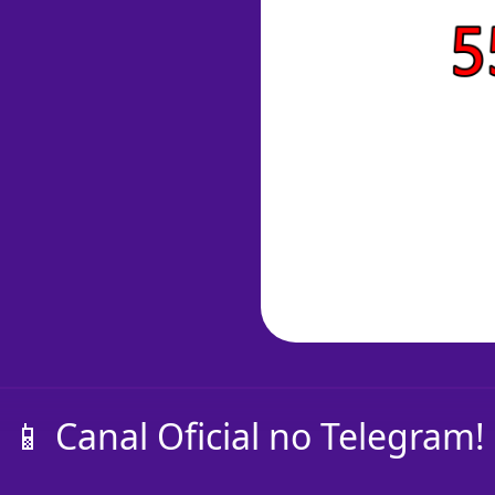
📱 Canal Oficial no Telegram!