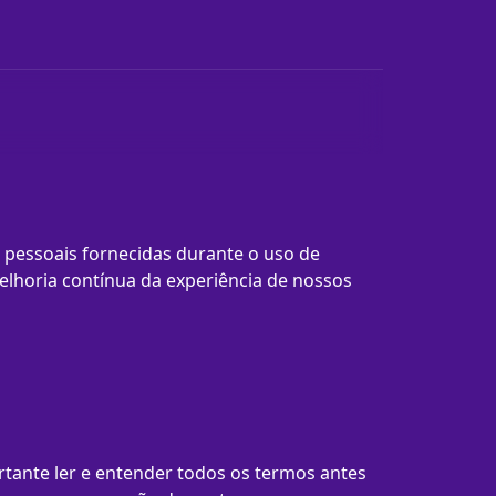
 pessoais fornecidas durante o uso de
elhoria contínua da experiência de nossos
tante ler e entender todos os termos antes