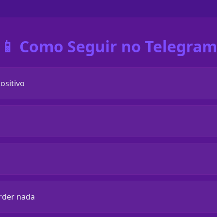
📱 Como Seguir no Telegram
ositivo
erder nada