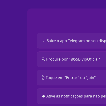
📱 Baixe o app Telegram no seu disp
🔍 Procure por "@55B VipOficial"
👆 Toque em "Entrar" ou "Join"
🔔 Ative as notificações para não p