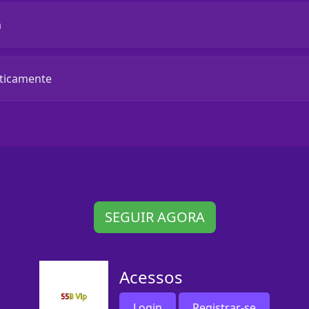
a
aticamente
SEGUIR AGORA
Acessos
Login
Registrar-se