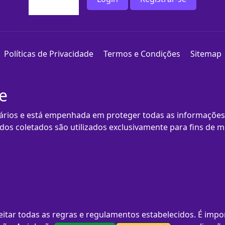
Políticas de Privacidade
Termos e Condições
Sitemap
de
suários e está empenhada em proteger todas as informações
os coletados são utilizados exclusivamente para fins de m
tar todas as regras e regulamentos estabelecidos. É impor