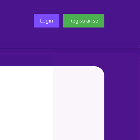
Login
Registrar-se