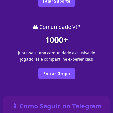
Falar Suporte
👥 Comunidade VIP
1000+
Junte-se a uma comunidade exclusiva de
jogadores e compartilhe experiências!
Entrar Grupo
📱 Como Seguir no Telegram