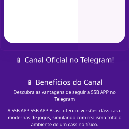
📱 Canal Oficial no Telegram!
📱 Benefícios do Canal
Descubra as vantagens de seguir a 55B APP no
Telegram
A 55B APP 55B APP Brasil oferece versões clássicas e
modernas de jogos, simulando com realismo total o
ambiente de um cassino físico.