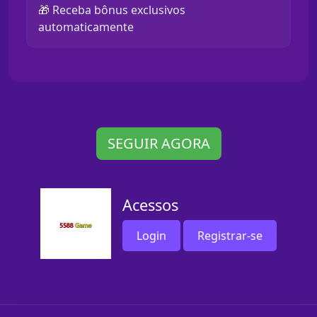
🎁 Receba bônus exclusivos
automaticamente
SEGUIR AGORA
Acessos
Login
Registrar-se