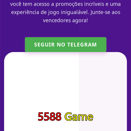
você tem acesso a promoções incríveis e uma
experiência de jogo inigualável. Junte-se aos
vencedores agora!
SEGUIR NO TELEGRAM