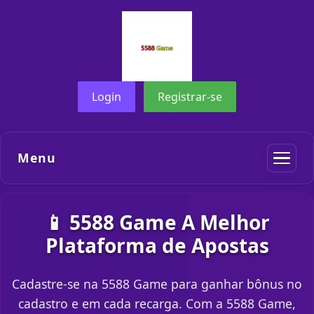
Login
Registrar-se
Menu
📱 5588 Game A Melhor
Plataforma de Apostas
Cadastre-se na 5588 Game para ganhar bônus no
cadastro e em cada recarga. Com a 5588 Game,