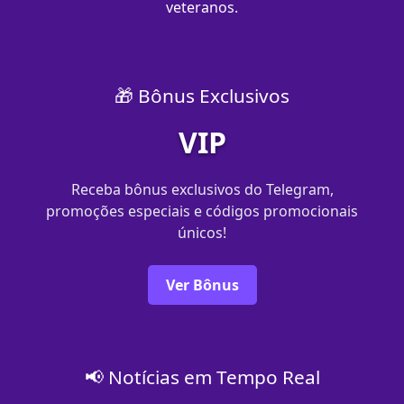
veteranos.
🎁 Bônus Exclusivos
VIP
Receba bônus exclusivos do Telegram,
promoções especiais e códigos promocionais
únicos!
Ver Bônus
📢 Notícias em Tempo Real