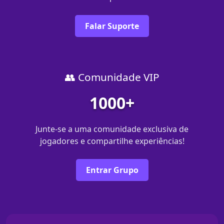
Falar Suporte
👥 Comunidade VIP
1000+
Junte-se a uma comunidade exclusiva de
jogadores e compartilhe experiências!
Entrar Grupo