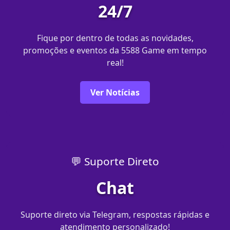
24/7
Fique por dentro de todas as novidades,
promoções e eventos da 5588 Game em tempo
real!
Ver Notícias
💬 Suporte Direto
Chat
Suporte direto via Telegram, respostas rápidas e
atendimento personalizado!