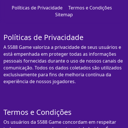
Políticas de Privacidade
Termos e Condições
Sitemap
Políticas de Privacidade
A 5588 Game valoriza a privacidade de seus usuários e
está empenhada em proteger todas as informações
pessoais fornecidas durante o uso de nossos canais de
comunicação. Todos os dados coletados são utilizados
exclusivamente para fins de melhoria contínua da
experiência de nossos jogadores.
Termos e Condições
Os usuários da 5588 Game concordam em respeitar