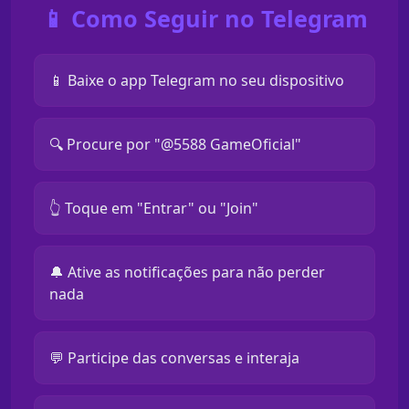
📱 Como Seguir no Telegram
📱 Baixe o app Telegram no seu dispositivo
🔍 Procure por "@5588 GameOficial"
👆 Toque em "Entrar" ou "Join"
🔔 Ative as notificações para não perder
nada
💬 Participe das conversas e interaja