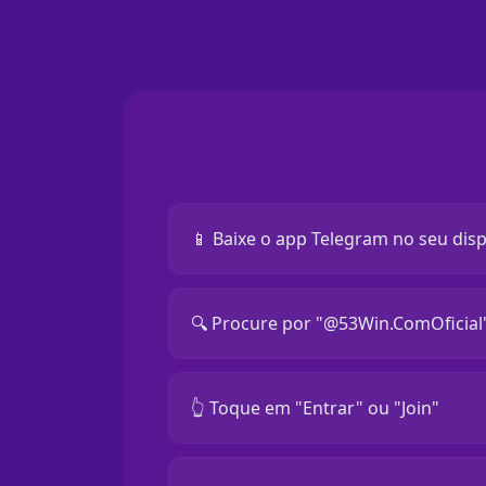
📱 Baixe o app Telegram no seu disp
🔍 Procure por "@53Win.ComOficial
👆 Toque em "Entrar" ou "Join"