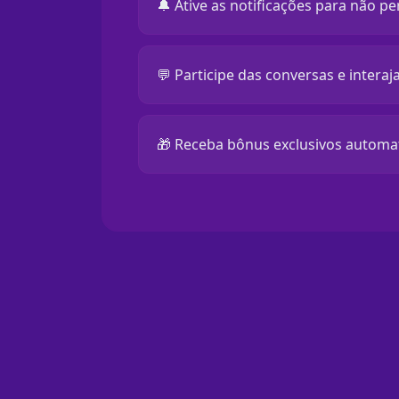
🔔 Ative as notificações para não p
💬 Participe das conversas e interaj
🎁 Receba bônus exclusivos autom