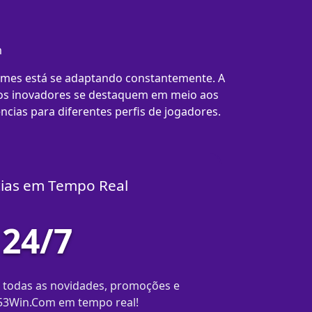
m
games está se adaptando constantemente. A
ulos inovadores se destaquem em meio aos
ncias para diferentes perfis de jogadores.
cias em Tempo Real
24/7
e todas as novidades, promoções e
53Win.Com em tempo real!