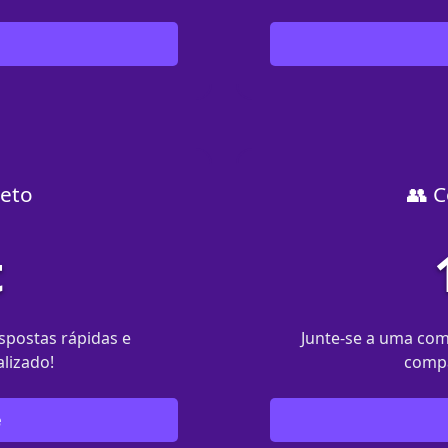
reto
👥 
t
espostas rápidas e
Junte-se a uma com
lizado!
compa
e