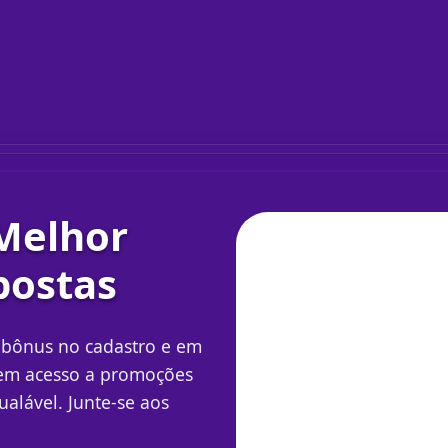
Melhor
postas
 bônus no cadastro e em
tem acesso a promoções
ualável. Junte-se aos