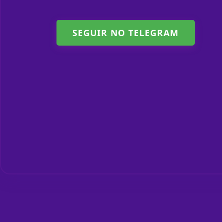
SEGUIR NO TELEGRAM