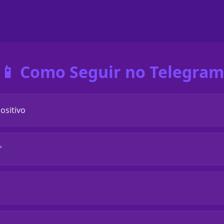
📱 Como Seguir no Telegram
ositivo
"