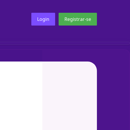
Login
Registrar-se