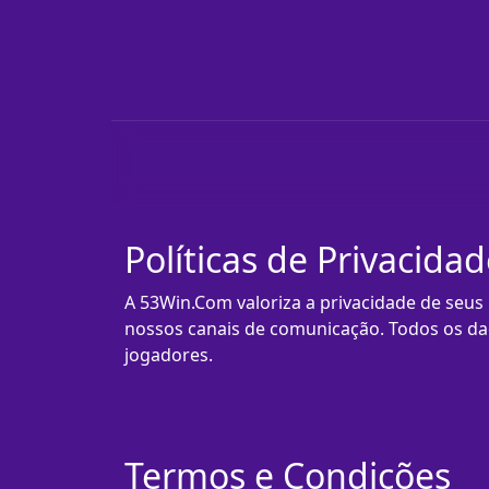
Políticas de Privacida
A 53Win.Com valoriza a privacidade de seu
nossos canais de comunicação. Todos os dad
jogadores.
Termos e Condições