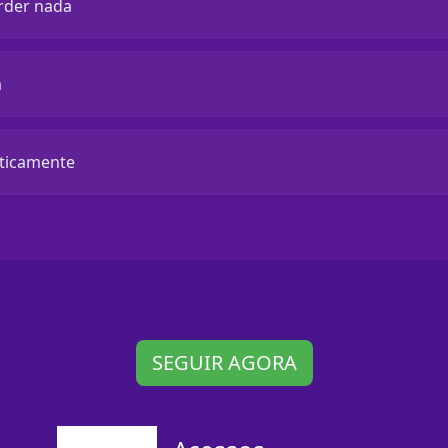
erder nada
a
aticamente
SEGUIR AGORA