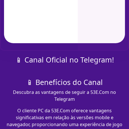
📱 Canal Oficial no Telegram!
📱 Benefícios do Canal
Descubra as vantagens de seguir a 53E.Com no
Telegram
O cliente PC da 53E.Com oferece vantagens
significativas em relação às versões mobile e
navegador, proporcionando uma experiência de jogo