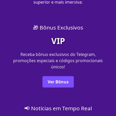
superior e mais imersiva:
🎁 Bônus Exclusivos
VIP
Receba bônus exclusivos do Telegram,
promoções especiais e códigos promocionais
únicos!
Ver Bônus
📢 Notícias em Tempo Real