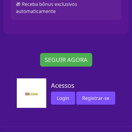
🎁 Receba bônus exclusivos
automaticamente
SEGUIR AGORA
Acessos
Login
Registrar-se