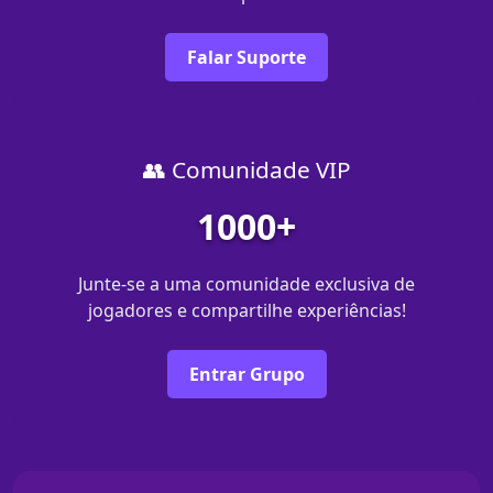
Falar Suporte
👥 Comunidade VIP
1000+
Junte-se a uma comunidade exclusiva de
jogadores e compartilhe experiências!
Entrar Grupo