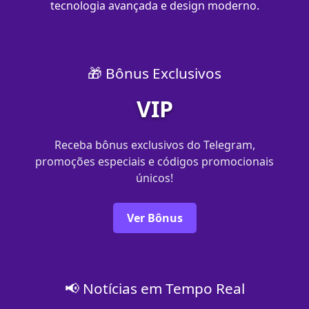
tecnologia avançada e design moderno.
🎁 Bônus Exclusivos
VIP
Receba bônus exclusivos do Telegram,
promoções especiais e códigos promocionais
únicos!
Ver Bônus
📢 Notícias em Tempo Real