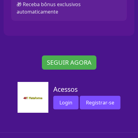
🎁 Receba bônus exclusivos
automaticamente
SEGUIR AGORA
Acessos
Login
Registrar-se