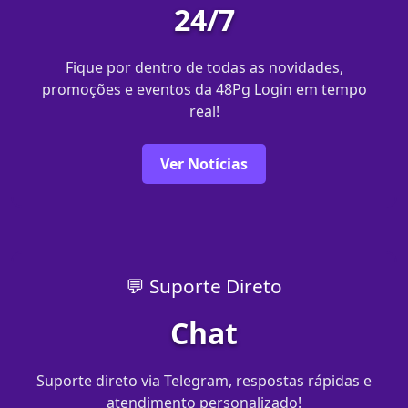
24/7
Fique por dentro de todas as novidades,
promoções e eventos da 48Pg Login em tempo
real!
Ver Notícias
💬 Suporte Direto
Chat
Suporte direto via Telegram, respostas rápidas e
atendimento personalizado!