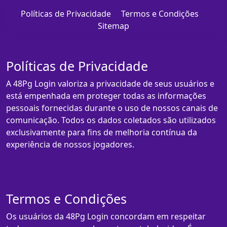
Políticas de Privacidade
Termos e Condições
Sitemap
Políticas de Privacidade
A 48Pg Login valoriza a privacidade de seus usuários e
está empenhada em proteger todas as informações
pessoais fornecidas durante o uso de nossos canais de
comunicação. Todos os dados coletados são utilizados
exclusivamente para fins de melhoria contínua da
experiência de nossos jogadores.
Termos e Condições
Os usuários da 48Pg Login concordam em respeitar