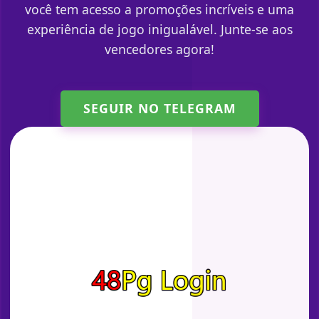
você tem acesso a promoções incríveis e uma
experiência de jogo inigualável. Junte-se aos
vencedores agora!
SEGUIR NO TELEGRAM