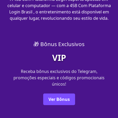
celular e computador — com a 45B Com Plataforma
Login Brasil , o entretenimento está disponível em
qualquer lugar, revolucionando seu estilo de vida.
🎁 Bônus Exclusivos
VIP
Receba bônus exclusivos do Telegram,
promoções especiais e códigos promocionais
únicos!
Ver Bônus