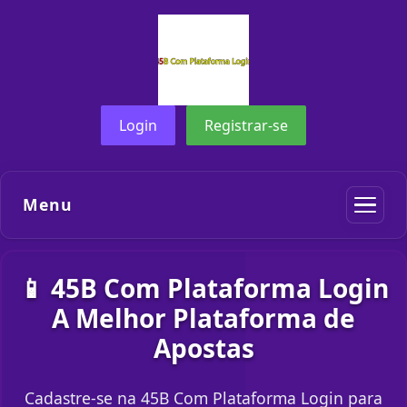
Login
Registrar-se
Menu
📱 45B Com Plataforma Login
A Melhor Plataforma de
Apostas
Cadastre-se na 45B Com Plataforma Login para