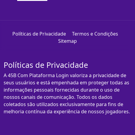
Políticas de Privacidade
Termos e Condições
Sitemap
Políticas de Privacidade
A 45B Com Plataforma Login valoriza a privacidade de
seus usuários e está empenhada em proteger todas as
informações pessoais fornecidas durante o uso de
nossos canais de comunicação. Todos os dados
coletados são utilizados exclusivamente para fins de
melhoria contínua da experiência de nossos jogadores.