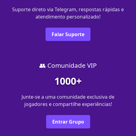
Suporte direto via Telegram, respostas rápidas e
atendimento personalizado!
Falar Suporte
👥 Comunidade VIP
1000+
Junte-se a uma comunidade exclusiva de
jogadores e compartilhe experiências!
Entrar Grupo