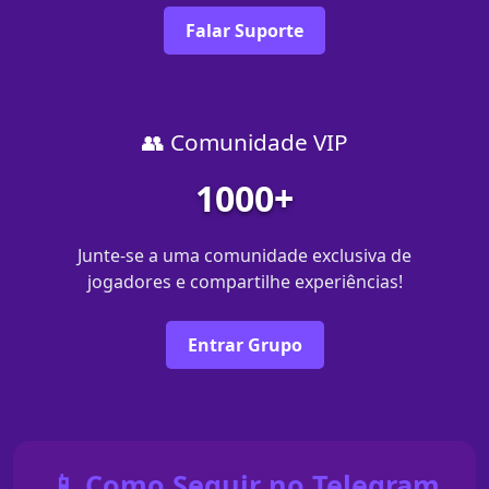
Falar Suporte
👥 Comunidade VIP
1000+
Junte-se a uma comunidade exclusiva de
jogadores e compartilhe experiências!
Entrar Grupo
📱 Como Seguir no Telegram