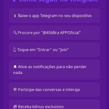
📱 Baixe o app Telegram no seu dispositivo
🔍 Procure por "@456Bra APPOficial"
👆 Toque em "Entrar" ou "Join"
🔔 Ative as notificações para não perder
nada
💬 Participe das conversas e interaja
🎁 Receba bônus exclusivos