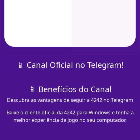
📱 Canal Oficial no Telegram!
📱 Benefícios do Canal
Descubra as vantagens de seguir a 4242 no Telegram
Baixe o cliente oficial da 4242 para Windows e tenha a
melhor experiência de jogo no seu computador.