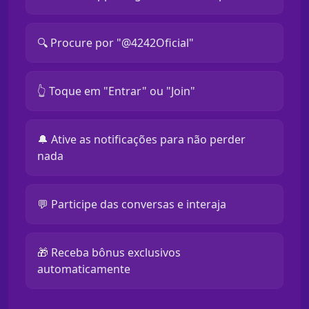
🔍 Procure por "@4242Oficial"
👆 Toque em "Entrar" ou "Join"
🔔 Ative as notificações para não perder
nada
💬 Participe das conversas e interaja
🎁 Receba bônus exclusivos
automaticamente