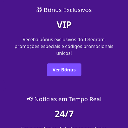
🎁 Bônus Exclusivos
VIP
Receba bônus exclusivos do Telegram,
promoções especiais e códigos promocionais
únicos!
Ver Bônus
📢 Notícias em Tempo Real
24/7