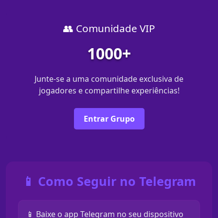
👥 Comunidade VIP
1000+
Junte-se a uma comunidade exclusiva de
jogadores e compartilhe experiências!
Entrar Grupo
📱 Como Seguir no Telegram
📱 Baixe o app Telegram no seu dispositivo