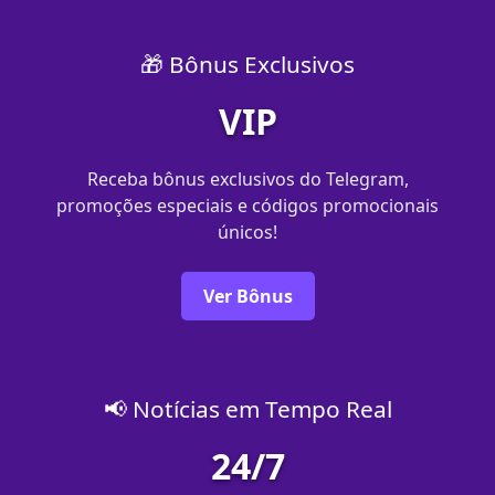
🎁 Bônus Exclusivos
VIP
Receba bônus exclusivos do Telegram,
promoções especiais e códigos promocionais
únicos!
Ver Bônus
📢 Notícias em Tempo Real
24/7