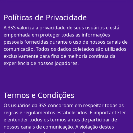
Políticas de Privacidade
A 3SS valoriza a privacidade de seus usuários e está
empenhada em proteger todas as informações
pessoais fornecidas durante o uso de nossos canais de
comunicação. Todos os dados coletados são utilizados
exclusivamente para fins de melhoria contínua da
experiência de nossos jogadores.
Termos e Condições
Os usuários da 3SS concordam em respeitar todas as
regras e regulamentos estabelecidos. É importante ler
e entender todos os termos antes de participar de
nossos canais de comunicação. A violação destes