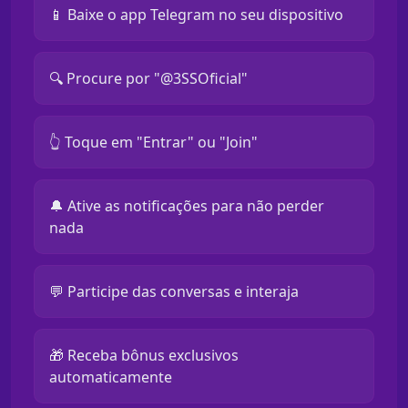
📱 Baixe o app Telegram no seu dispositivo
🔍 Procure por "@3SSOficial"
👆 Toque em "Entrar" ou "Join"
🔔 Ative as notificações para não perder
nada
💬 Participe das conversas e interaja
🎁 Receba bônus exclusivos
automaticamente