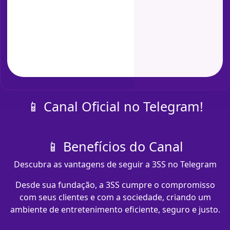
📱 Canal Oficial no Telegram!
📱 Benefícios do Canal
Descubra as vantagens de seguir a 3SS no Telegram
Desde sua fundação, a 3SS cumpre o compromisso
com seus clientes e com a sociedade, criando um
ambiente de entretenimento eficiente, seguro e justo.