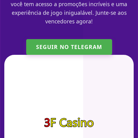
você tem acesso a promoções incríveis e uma
experiência de jogo inigualável. Junte-se aos
vencedores agora!
SEGUIR NO TELEGRAM