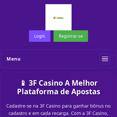
Login
Registrar-se
Menu
📱 3F Casino A Melhor
Plataforma de Apostas
Cadastre-se na 3F Casino para ganhar bônus no
cadastro e em cada recarga. Com a 3F Casino,