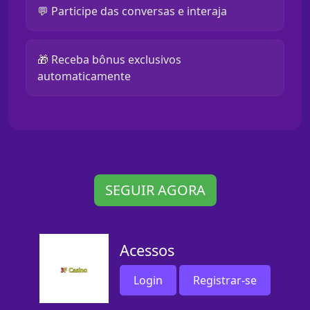
💬 Participe das conversas e interaja
🎁 Receba bônus exclusivos
automaticamente
SEGUIR AGORA
Acessos
Login
Registrar-se