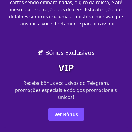
cartas sendo embaralhadas, o giro da roleta, e até
mesmo a respiração dos dealers. Esta atenção aos
detalhes sonoros cria uma atmosfera imersiva que
transporta você diretamente para o cassino.
🎁 Bônus Exclusivos
VIP
Receba bônus exclusivos do Telegram,
promoções especiais e códigos promocionais
únicos!
Ver Bônus