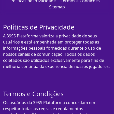
Políticas de Privacidade
Termos e Condições
Sitemap
Políticas de Privacidade
A 39SS Plataforma valoriza a privacidade de seus
usuários e está empenhada em proteger todas as
informações pessoais fornecidas durante o uso de
nossos canais de comunicação. Todos os dados
coletados são utilizados exclusivamente para fins de
melhoria contínua da experiência de nossos jogadores.
Termos e Condições
Os usuários da 39SS Plataforma concordam em
respeitar todas as regras e regulamentos