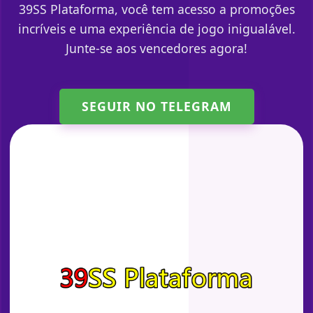
39SS Plataforma, você tem acesso a promoções
incríveis e uma experiência de jogo inigualável.
Junte-se aos vencedores agora!
SEGUIR NO TELEGRAM