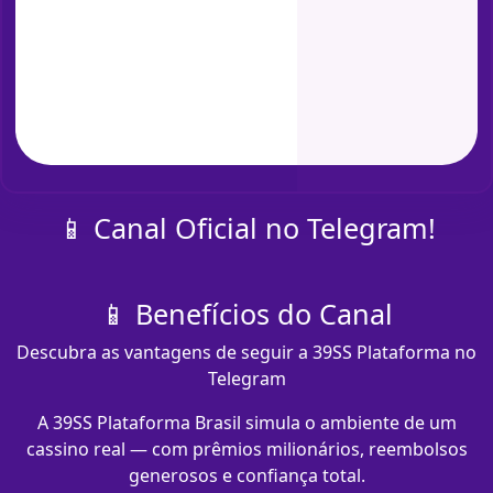
📱 Canal Oficial no Telegram!
📱 Benefícios do Canal
Descubra as vantagens de seguir a 39SS Plataforma no
Telegram
A 39SS Plataforma Brasil simula o ambiente de um
cassino real — com prêmios milionários, reembolsos
generosos e confiança total.