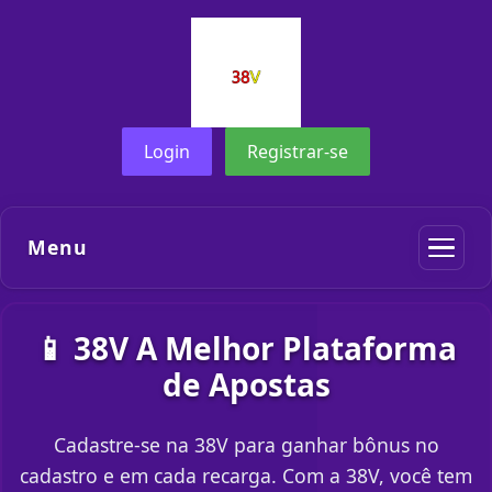
Login
Registrar-se
Menu
📱 38V A Melhor Plataforma
de Apostas
Cadastre-se na 38V para ganhar bônus no
cadastro e em cada recarga. Com a 38V, você tem