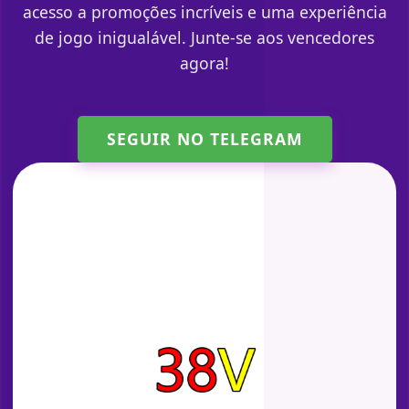
acesso a promoções incríveis e uma experiência
de jogo inigualável. Junte-se aos vencedores
agora!
SEGUIR NO TELEGRAM