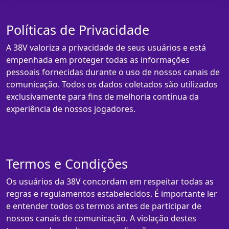
Políticas de Privacidade
A 38V valoriza a privacidade de seus usuários e está
empenhada em proteger todas as informações
pessoais fornecidas durante o uso de nossos canais de
comunicação. Todos os dados coletados são utilizados
exclusivamente para fins de melhoria contínua da
experiência de nossos jogadores.
Termos e Condições
Os usuários da 38V concordam em respeitar todas as
regras e regulamentos estabelecidos. É importante ler
e entender todos os termos antes de participar de
nossos canais de comunicação. A violação destes