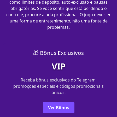
como limites de depósito, auto-exclusão e pausas
obrigatórias. Se você sentir que está perdendo o
controle, procure ajuda profissional. O jogo deve ser
uma forma de entretenimento, não uma fonte de
problemas.
🎁 Bônus Exclusivos
VIP
Receba bônus exclusivos do Telegram,
promoções especiais e códigos promocionais
únicos!
Ver Bônus