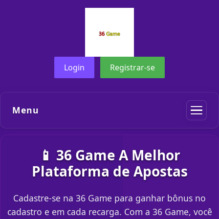
Login
Registrar-se
Menu
📱 36 Game A Melhor
Plataforma de Apostas
Cadastre-se na 36 Game para ganhar bônus no
cadastro e em cada recarga. Com a 36 Game, você