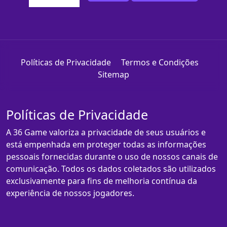
Políticas de Privacidade
Termos e Condições
Sitemap
Políticas de Privacidade
A 36 Game valoriza a privacidade de seus usuários e
está empenhada em proteger todas as informações
pessoais fornecidas durante o uso de nossos canais de
comunicação. Todos os dados coletados são utilizados
exclusivamente para fins de melhoria contínua da
experiência de nossos jogadores.