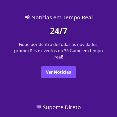
📢 Notícias em Tempo Real
24/7
Fique por dentro de todas as novidades,
promoções e eventos da 36 Game em tempo
real!
Ver Notícias
💬 Suporte Direto