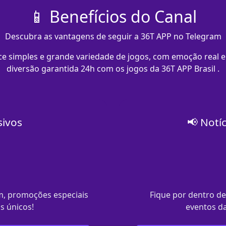
📱 Benefícios do Canal
Descubra as vantagens de seguir a 36T APP no Telegram
ce simples e grande variedade de jogos, com emoção real e
diversão garantida 24h com os jogos da 36T APP Brasil .
sivos
📢 Notí
m, promoções especiais
Fique por dentro d
s únicos!
eventos d