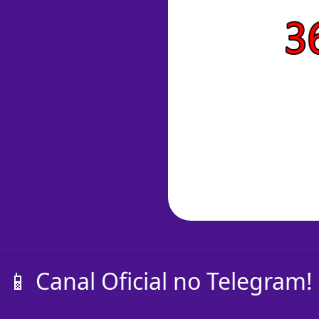
📱 Canal Oficial no Telegram!