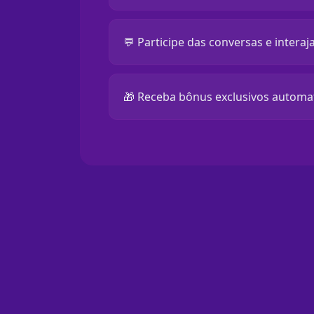
💬 Participe das conversas e interaj
🎁 Receba bônus exclusivos autom