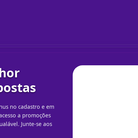
lhor
postas
nus no cadastro e em
 acesso a promoções
ualável. Junte-se aos