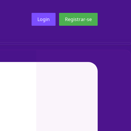
Login
Registrar-se