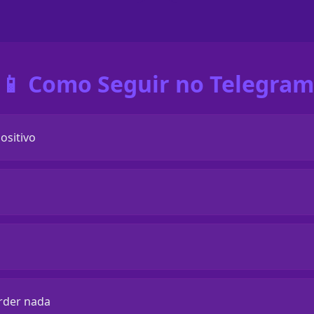
📱 Como Seguir no Telegram
ositivo
erder nada