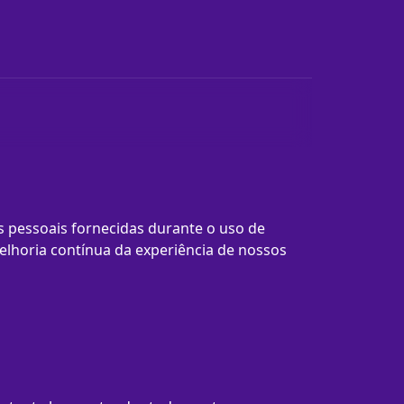
s pessoais fornecidas durante o uso de
elhoria contínua da experiência de nossos