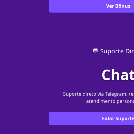
Ver Bônus
💬 Suporte Di
Cha
Suporte direto via Telegram, r
atendimento persona
Falar Suport