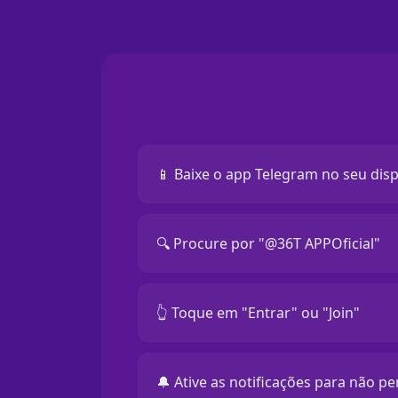
📱 Baixe o app Telegram no seu disp
🔍 Procure por "@36T APPOficial"
👆 Toque em "Entrar" ou "Join"
🔔 Ative as notificações para não p