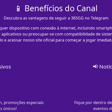
📱 Benefícios do Canal
Descubra as vantagens de seguir a 365GG no Telegram
quer dispositivo com conexão à internet, incluindo smartp
r aplicativos ou preocupar-se com compatibilidade de siste
do e acessar nosso site oficial para começar a jogar imedia
sivos
📢 Notí
m, promoções especiais
Fique por dentro d
s únicos!
eventos d