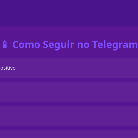
📱 Como Seguir no Telegram
ositivo