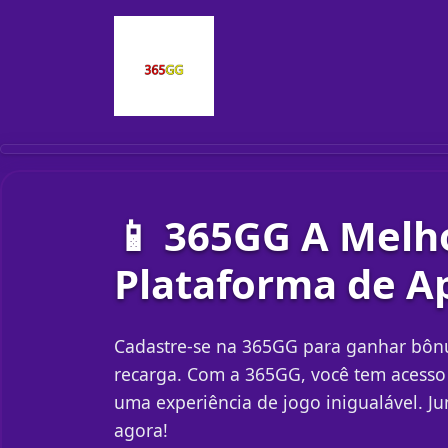
📱 365GG A Melh
Plataforma de A
Cadastre-se na 365GG para ganhar bôn
recarga. Com a 365GG, você tem acesso 
uma experiência de jogo inigualável. J
agora!