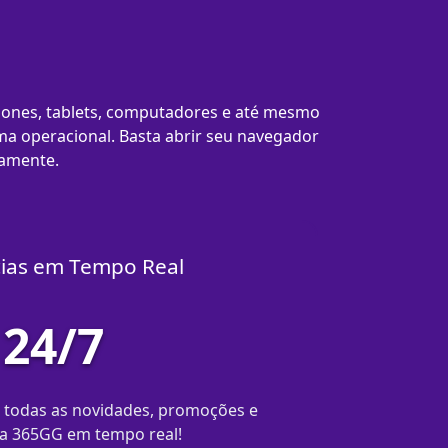
hones, tablets, computadores e até mesmo
ma operacional. Basta abrir seu navegador
tamente.
cias em Tempo Real
24/7
e todas as novidades, promoções e
a 365GG em tempo real!