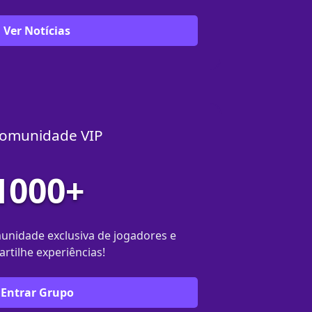
Ver Notícias
Comunidade VIP
1000+
unidade exclusiva de jogadores e
rtilhe experiências!
Entrar Grupo