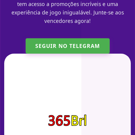
tem acesso a promoções incríveis e uma
experiência de jogo inigualável. Junte-se aos
vencedores agora!
SEGUIR NO TELEGRAM