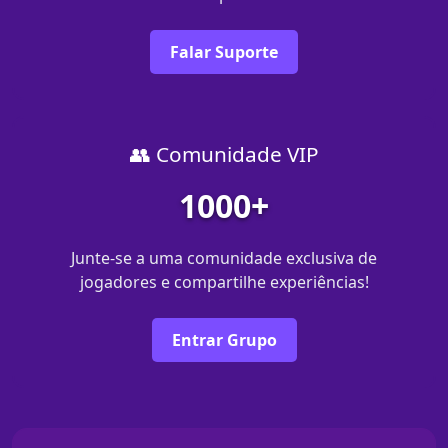
Falar Suporte
👥 Comunidade VIP
1000+
Junte-se a uma comunidade exclusiva de
jogadores e compartilhe experiências!
Entrar Grupo