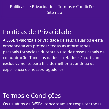
Políticas de Privacidade
Termos e Condições
Sitemap
Políticas de Privacidade
A 365Brl valoriza a privacidade de seus usuários e está
empenhada em proteger todas as informações
pessoais fornecidas durante o uso de nossos canais de
comunicação. Todos os dados coletados são utilizados
exclusivamente para fins de melhoria contínua da
experiência de nossos jogadores.
Termos e Condições
Os usuários da 365Brl concordam em respeitar todas