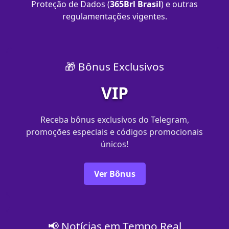
Proteção de Dados (
365Brl Brasil
) e outras
regulamentações vigentes.
🎁 Bônus Exclusivos
VIP
Receba bônus exclusivos do Telegram,
promoções especiais e códigos promocionais
únicos!
Ver Bônus
📢 Notícias em Tempo Real