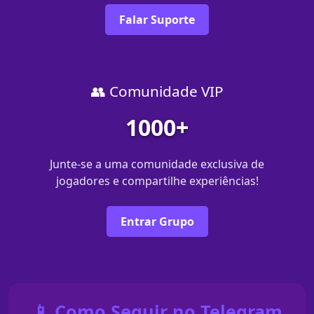
Falar Suporte
👥 Comunidade VIP
1000+
Junte-se a uma comunidade exclusiva de
jogadores e compartilhe experiências!
Entrar Grupo
📱 Como Seguir no Telegram