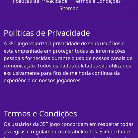
Políticas de Privacidade
Termos e Condições
Sitemap
Políticas de Privacidade
A 35T Jogo valoriza a privacidade de seus usuários e
está empenhada em proteger todas as informações
pessoais fornecidas durante o uso de nossos canais de
comunicação. Todos os dados coletados são utilizados
exclusivamente para fins de melhoria contínua da
experiência de nossos jogadores.
Termos e Condições
Os usuários da 35T Jogo concordam em respeitar todas
as regras e regulamentos estabelecidos. É importante