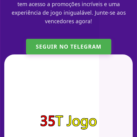
tem acesso a promoções incríveis e uma
experiência de jogo inigualável. Junte-se aos
vencedores agora!
SEGUIR NO TELEGRAM