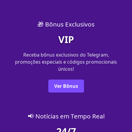
🎁 Bônus Exclusivos
VIP
Receba bônus exclusivos do Telegram,
promoções especiais e códigos promocionais
únicos!
Ver Bônus
📢 Notícias em Tempo Real
24/7