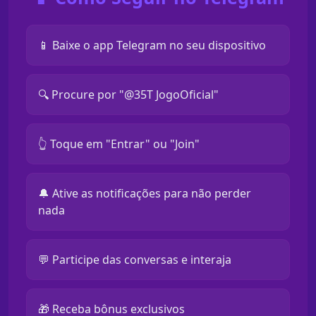
📱 Baixe o app Telegram no seu dispositivo
🔍 Procure por "@35T JogoOficial"
👆 Toque em "Entrar" ou "Join"
🔔 Ative as notificações para não perder
nada
💬 Participe das conversas e interaja
🎁 Receba bônus exclusivos