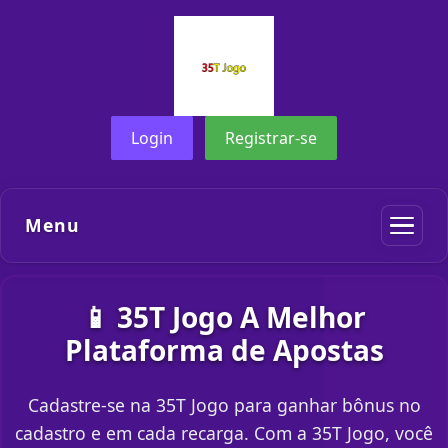
Login
Registrar-se
Menu
📱 35T Jogo A Melhor
Plataforma de Apostas
Cadastre-se na 35T Jogo para ganhar bônus no
cadastro e em cada recarga. Com a 35T Jogo, você