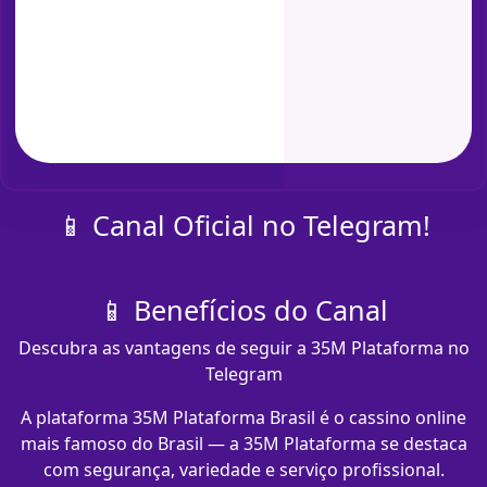
📱 Canal Oficial no Telegram!
📱 Benefícios do Canal
Descubra as vantagens de seguir a 35M Plataforma no
Telegram
A plataforma 35M Plataforma Brasil é o cassino online
mais famoso do Brasil — a 35M Plataforma se destaca
com segurança, variedade e serviço profissional.