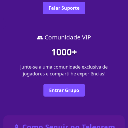
Falar Suporte
👥 Comunidade VIP
1000+
Junte-se a uma comunidade exclusiva de
jogadores e compartilhe experiências!
Entrar Grupo
📱 Como Seguir no Telegram