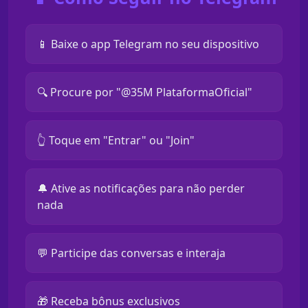
📱 Baixe o app Telegram no seu dispositivo
🔍 Procure por "@35M PlataformaOficial"
👆 Toque em "Entrar" ou "Join"
🔔 Ative as notificações para não perder
nada
💬 Participe das conversas e interaja
🎁 Receba bônus exclusivos