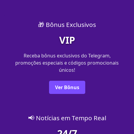
🎁 Bônus Exclusivos
VIP
Receba bônus exclusivos do Telegram,
promoções especiais e códigos promocionais
únicos!
Ver Bônus
📢 Notícias em Tempo Real
24/7