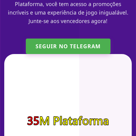
Plataforma, você tem acesso a promoções
incríveis e uma experiência de jogo inigualável.
Junte-se aos vencedores agora!
SEGUIR NO TELEGRAM