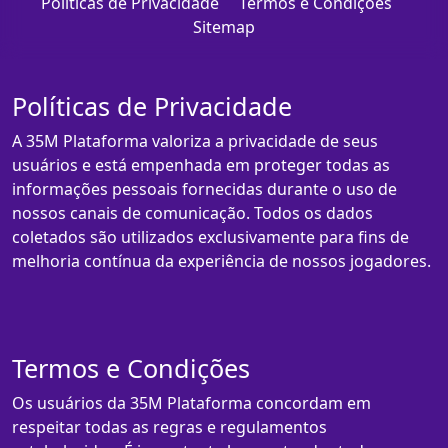
Políticas de Privacidade
Termos e Condições
Sitemap
Políticas de Privacidade
A 35M Plataforma valoriza a privacidade de seus
usuários e está empenhada em proteger todas as
informações pessoais fornecidas durante o uso de
nossos canais de comunicação. Todos os dados
coletados são utilizados exclusivamente para fins de
melhoria contínua da experiência de nossos jogadores.
Termos e Condições
Os usuários da 35M Plataforma concordam em
respeitar todas as regras e regulamentos