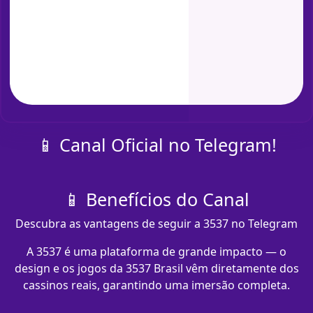
📱 Canal Oficial no Telegram!
📱 Benefícios do Canal
Descubra as vantagens de seguir a 3537 no Telegram
A 3537 é uma plataforma de grande impacto — o
design e os jogos da 3537 Brasil vêm diretamente dos
cassinos reais, garantindo uma imersão completa.