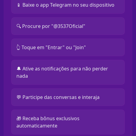
📱 Baixe o app Telegram no seu dispositivo
🔍 Procure por "@3537Oficial"
👆 Toque em "Entrar" ou "Join"
🔔 Ative as notificações para não perder
nada
💬 Participe das conversas e interaja
🎁 Receba bônus exclusivos
automaticamente