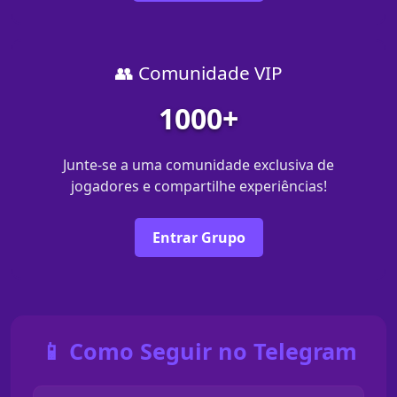
👥 Comunidade VIP
1000+
Junte-se a uma comunidade exclusiva de
jogadores e compartilhe experiências!
Entrar Grupo
📱 Como Seguir no Telegram