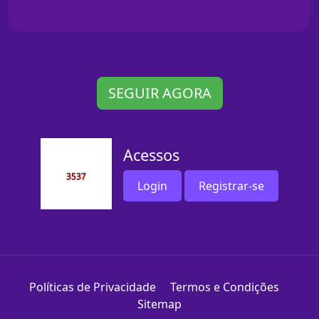
SEGUIR AGORA
Acessos
Login
Registrar-se
Políticas de Privacidade
Termos e Condições
Sitemap