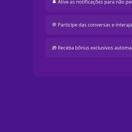
🔔 Ative as notificações para não p
💬 Participe das conversas e interaj
🎁 Receba bônus exclusivos autom