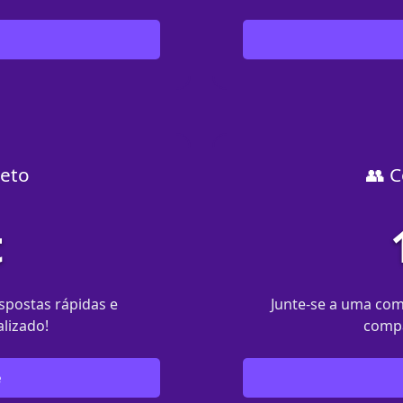
reto
👥 
t
espostas rápidas e
Junte-se a uma com
lizado!
compa
e