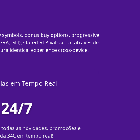
ky symbols, bonus buy options, progressive
RA, GLI), stated RTP validation através de
ra identical experience cross-device.
cias em Tempo Real
24/7
e todas as novidades, promoções e
 da 34C em tempo real!