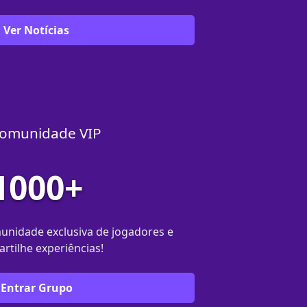
Ver Notícias
Comunidade VIP
1000+
unidade exclusiva de jogadores e
rtilhe experiências!
Entrar Grupo