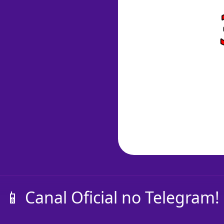
📱 Canal Oficial no Telegram!