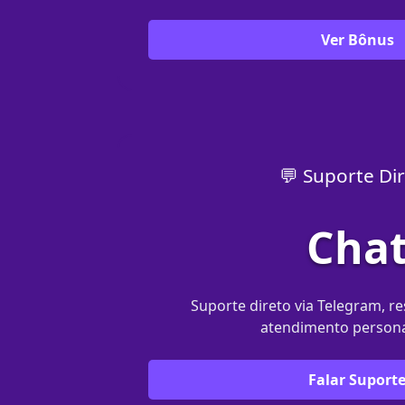
Ver Bônus
💬 Suporte Di
Cha
Suporte direto via Telegram, r
atendimento persona
Falar Suport