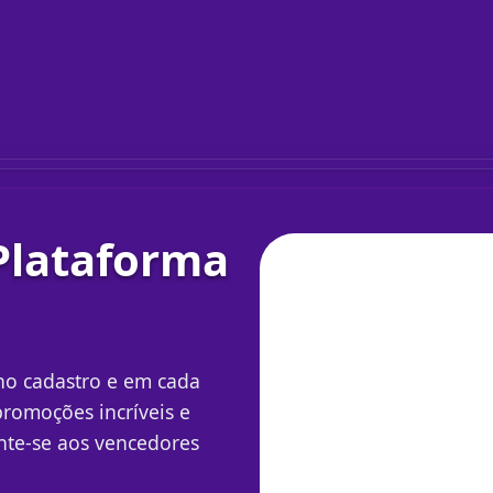
Plataforma
no cadastro e em cada
promoções incríveis e
unte-se aos vencedores