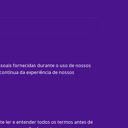
ssoais fornecidas durante o uso de nossos
 contínua da experiência de nossos
te ler e entender todos os termos antes de