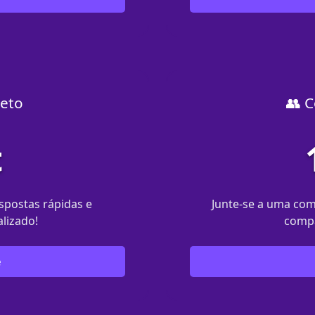
reto
👥 
t
espostas rápidas e
Junte-se a uma com
lizado!
compa
e