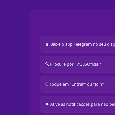
📱 Baixe o app Telegram no seu disp
🔍 Procure por "@33SOficial"
👆 Toque em "Entrar" ou "Join"
🔔 Ative as notificações para não p