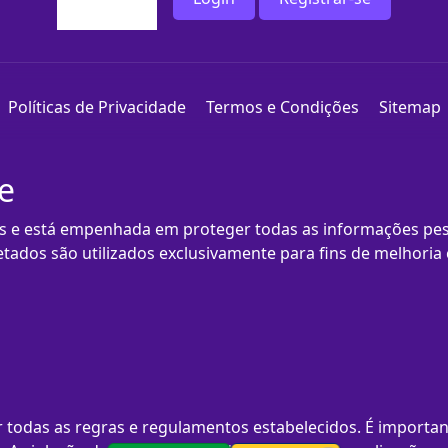
Políticas de Privacidade
Termos e Condições
Sitemap
de
ios e está empenhada em proteger todas as informações pe
tados são utilizados exclusivamente para fins de melhoria
todas as regras e regulamentos estabelecidos. É importan