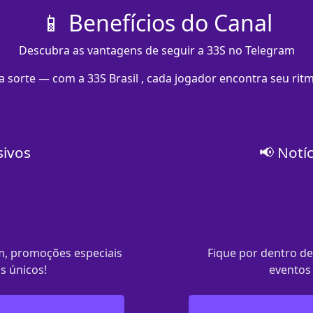
📱 Benefícios do Canal
Descubra as vantagens de seguir a 33S no Telegram
 a sorte — com a 33S Brasil , cada jogador encontra seu rit
sivos
📢 Notí
m, promoções especiais
Fique por dentro d
s únicos!
eventos