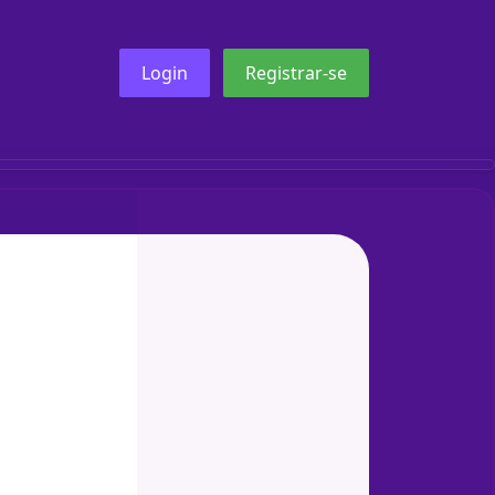
Login
Registrar-se