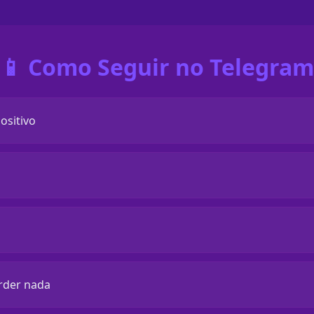
📱 Como Seguir no Telegram
ositivo
erder nada