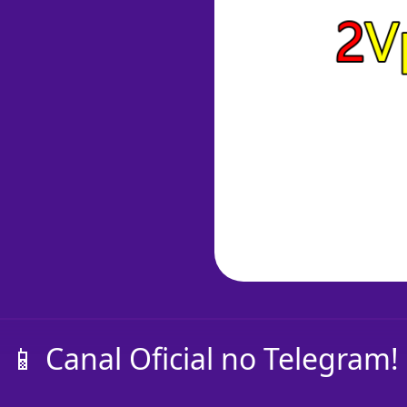
📱 Canal Oficial no Telegram!