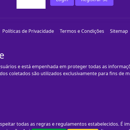
Políticas de Privacidade
Termos e Condições
Sitemap
de
 usuários e está empenhada em proteger todas as informaçõ
os coletados são utilizados exclusivamente para fins de m
eitar todas as regras e regulamentos estabelecidos. É im