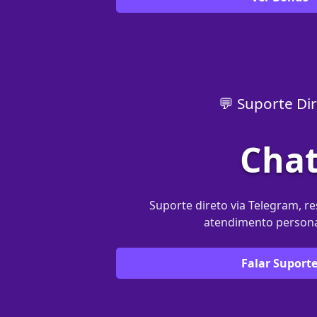
💬 Suporte Di
Cha
Suporte direto via Telegram, r
atendimento persona
Falar Suport