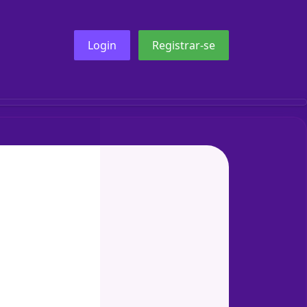
Login
Registrar-se