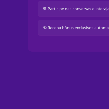
💬 Participe das conversas e interaj
🎁 Receba bônus exclusivos autom